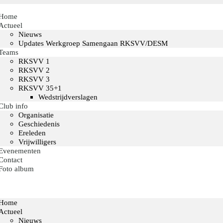
Home
Actueel
Nieuws
Updates Werkgroep Samengaan RKSVV/DESM
Teams
RKSVV 1
RKSVV 2
RKSVV 3
RKSVV 35+1
Wedstrijdverslagen
Club info
Organisatie
Geschiedenis
Ereleden
Vrijwilligers
Evenementen
Contact
Foto album
Home
Actueel
Nieuws