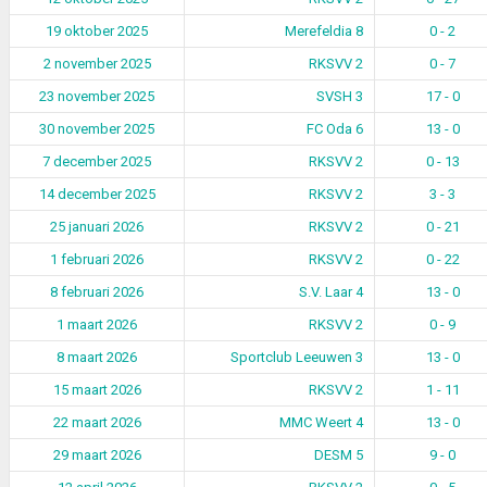
19 oktober 2025
Merefeldia 8
0 - 2
2 november 2025
RKSVV 2
0 - 7
23 november 2025
SVSH 3
17 - 0
30 november 2025
FC Oda 6
13 - 0
7 december 2025
RKSVV 2
0 - 13
14 december 2025
RKSVV 2
3 - 3
25 januari 2026
RKSVV 2
0 - 21
1 februari 2026
RKSVV 2
0 - 22
8 februari 2026
S.V. Laar 4
13 - 0
1 maart 2026
RKSVV 2
0 - 9
8 maart 2026
Sportclub Leeuwen 3
13 - 0
15 maart 2026
RKSVV 2
1 - 11
22 maart 2026
MMC Weert 4
13 - 0
29 maart 2026
DESM 5
9 - 0