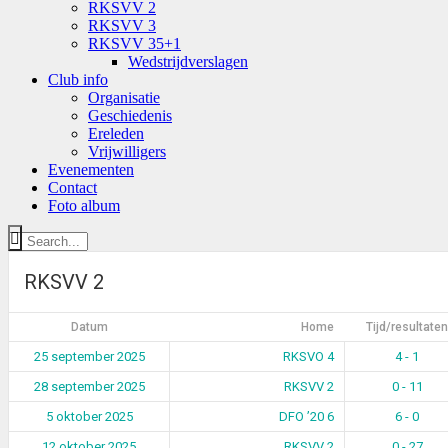
RKSVV 2
RKSVV 3
RKSVV 35+1
Wedstrijdverslagen
Club info
Organisatie
Geschiedenis
Ereleden
Vrijwilligers
Evenementen
Contact
Foto album
RKSVV 2
Datum
Home
Tijd/resultaten
25 september 2025
RKSVO 4
4 - 1
28 september 2025
RKSVV 2
0 - 11
5 oktober 2025
DFO ’20 6
6 - 0
12 oktober 2025
RKSVV 2
0 - 27