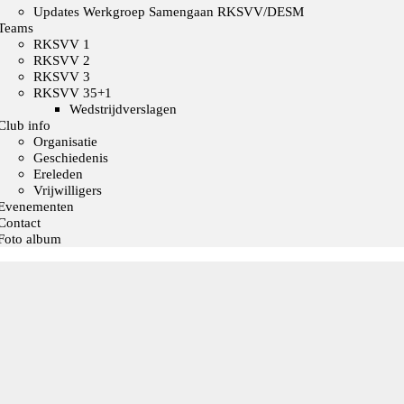
Updates Werkgroep Samengaan RKSVV/DESM
Teams
RKSVV 1
RKSVV 2
RKSVV 3
RKSVV 35+1
Wedstrijdverslagen
Club info
Organisatie
Geschiedenis
Ereleden
Vrijwilligers
Evenementen
Contact
Foto album