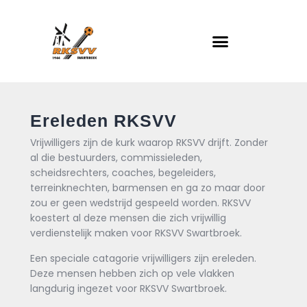
Home
Actueel
RKSVV
Voetbalclub in Swartbroek
Teams
Club info
Evenementen
Ereleden RKSVV
Contact
Vrijwilligers zijn de kurk waarop RKSVV drijft. Zonder
al die bestuurders, commissieleden,
Foto album
scheidsrechters, coaches, begeleiders,
terreinknechten, barmensen en ga zo maar door
zou er geen wedstrijd gespeeld worden. RKSVV
koestert al deze mensen die zich vrijwillig
verdienstelijk maken voor RKSVV Swartbroek.
Een speciale catagorie vrijwilligers zijn ereleden.
Deze mensen hebben zich op vele vlakken
langdurig ingezet voor RKSVV Swartbroek.