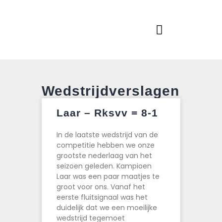
Home
Actueel
RKSVV
Voetbalclub in Swartbroek
Teams
Club info
Evenementen
Wedstrijdverslagen
Contact
Laar – Rksvv = 8-1
Foto album
In de laatste wedstrijd van de
competitie hebben we onze
grootste nederlaag van het
seizoen geleden. Kampioen
Laar was een paar maatjes te
groot voor ons. Vanaf het
eerste fluitsignaal was het
duidelijk dat we een moeilijke
wedstrijd tegemoet