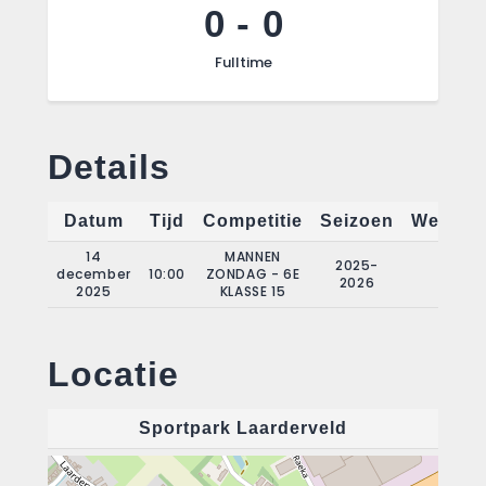
0
-
0
Fulltime
Details
Datum
Tijd
Competitie
Seizoen
Wedstri
14
MANNEN
2025-
december
10:00
ZONDAG - 6E
7
2026
2025
KLASSE 15
Locatie
Sportpark Laarderveld