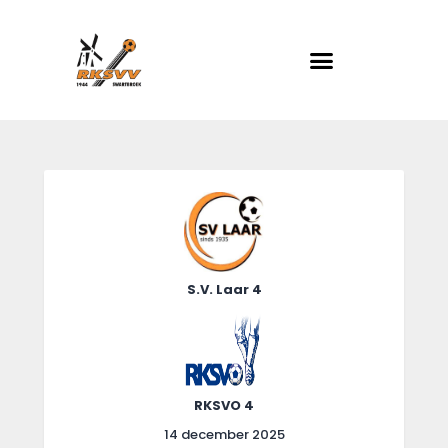
Home
Actueel
RKSVV
Voetbalclub in Swartbroek
Teams
Club info
Evenementen
Contact
Foto album
S.V. Laar 4
RKSVO 4
14 december 2025