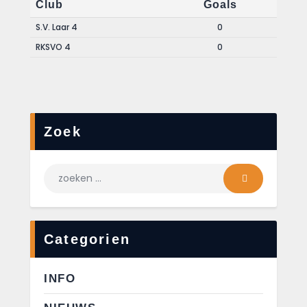
Club
Goals
S.V. Laar 4
0
RKSVO 4
0
Zoek
Categorien
INFO