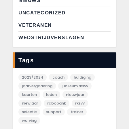
NIEUWS
UNCATEGORIZED
VETERANEN
WEDSTRIJDVERSLAGEN
Tags
2023/2024
coach
huldiging
jaarvergadering
jubileum rksvv
kaarten
leden
nieuwjaar
niewjaar
rabobank
rksvv
selectie
support
trainer
werving