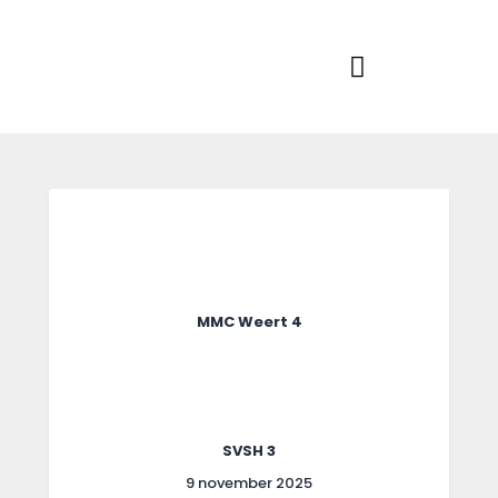
Home
Actueel
RKSVV
Voetbalclub in Swartbroek
Teams
Club info
Evenementen
Contact
Foto album
MMC Weert 4
SVSH 3
9 november 2025