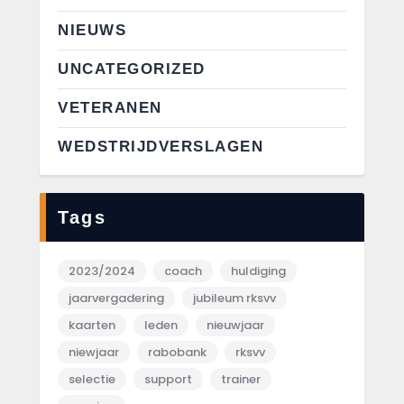
NIEUWS
UNCATEGORIZED
VETERANEN
WEDSTRIJDVERSLAGEN
Tags
2023/2024
coach
huldiging
jaarvergadering
jubileum rksvv
kaarten
leden
nieuwjaar
niewjaar
rabobank
rksvv
selectie
support
trainer