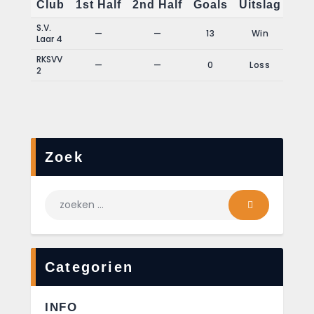
Club
1st Half
2nd Half
Goals
Uitslag
S.V.
—
—
13
Win
Laar 4
RKSVV
—
—
0
Loss
2
Zoek
Categorien
INFO