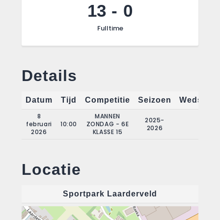
13
-
0
Fulltime
Details
Datum
Tijd
Competitie
Seizoen
Wedstrij
8
MANNEN
2025-
februari
10:00
ZONDAG - 6E
13
2026
2026
KLASSE 15
Locatie
Sportpark Laarderveld