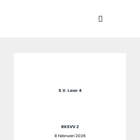
Home
Actueel
RKSVV
Voetbalclub in Swartbroek
Teams
Club info
Evenementen
Contact
Foto album
S.V. Laar 4
RKSVV 2
8 februari 2026