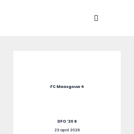
RKSVV
Voetbalclub in Swartbroek
Home
Actueel
Teams
Club info
FC Maasgouw 4
Evenementen
Contact
Foto album
DFO ’20 6
23 april 2026