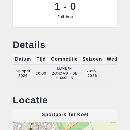
1
-
0
Fulltime
Details
Datum
Tijd
Competitie
Seizoen
Wedstrij
MANNEN
23 april
2025-
20:00
ZONDAG - 6E
16
2026
2026
KLASSE 15
Locatie
Sportpark Ter Koel