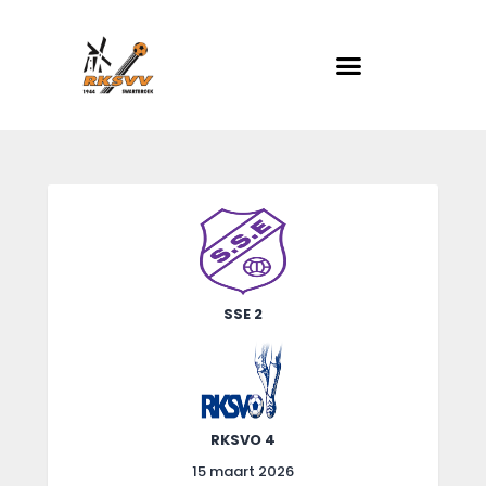
RKSVV
Voetbalclub in Swartbroek
Home
Actueel
Teams
Club info
SSE 2
Evenementen
Contact
Foto album
RKSVO 4
15 maart 2026