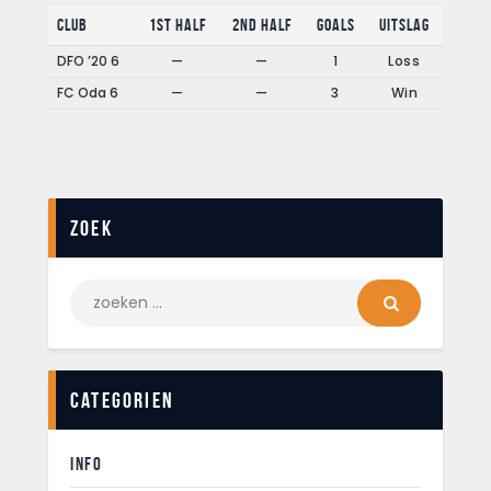
Club
1st Half
2nd Half
Goals
Uitslag
DFO ’20 6
—
—
1
Loss
FC Oda 6
—
—
3
Win
Zoek
Categorien
INFO