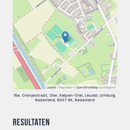
Leaflet
| Map data ©
OpenStreetMap
contributors
15e, Oranjestraat, Oler, Kelpen-Oler, Leudal, Limburg,
Nederland, 6037 NX, Nederland
Resultaten