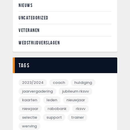
NIEUWS
UNCATEGORIZED
VETERANEN
WEDSTRIJDVERSLAGEN
Tags
2023/2024
coach
huldiging
jaarvergadering
jubileum rksvv
kaarten
leden
nieuwjaar
niewjaar
rabobank
rksvv
selectie
support
trainer
werving