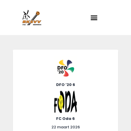
RKSVV
Voetbalclub in Swartbroek
Home
Actueel
Teams
Club info
DFO ’20 6
Evenementen
Contact
Foto album
FC Oda 6
22 maart 2026