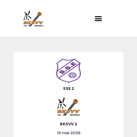
RKSVV
Voetbalclub in Swartbroek
Home
Actueel
Teams
Club info
SSE 2
Evenementen
Contact
Foto album
RKSVV 2
10 mei 2026