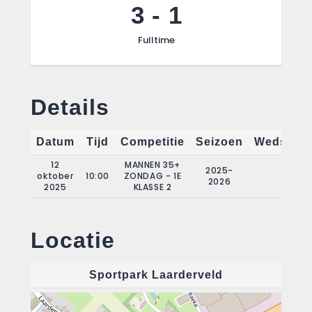
3
-
1
Fulltime
Details
Datum
Tijd
Competitie
Seizoen
Wedstrij
12
MANNEN 35+
2025-
oktober
10:00
ZONDAG - 1E
4
2026
2025
KLASSE 2
Locatie
Sportpark Laarderveld