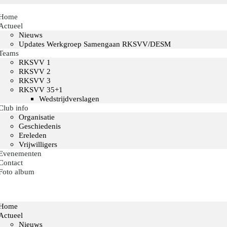
Home
Actueel
Nieuws
Updates Werkgroep Samengaan RKSVV/DESM
Teams
RKSVV 1
RKSVV 2
RKSVV 3
RKSVV 35+1
Wedstrijdverslagen
Club info
Organisatie
Geschiedenis
Ereleden
Vrijwilligers
Evenementen
Contact
Foto album
Home
Actueel
Nieuws