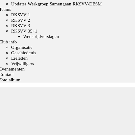
Updates Werkgroep Samengaan RKSVV/DESM
Teams
RKSVV 1
RKSVV 2
RKSVV 3
RKSVV 35+1
Wedstrijdverslagen
Club info
Organisatie
Geschiedenis
Ereleden
Vrijwilligers
Evenementen
Contact
Foto album