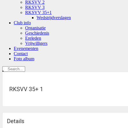
RKSVV 2
RKSVV 3
RKSVV 35+1
Wedstrijdverslagen
Club info
Organisatie
Geschiedenis
Ereleden
Vrijwilligers
Evenementen
Contact
Foto album
RKSVV 35+ 1
Details