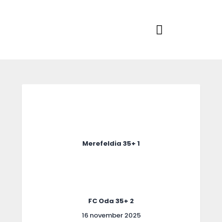
Home
Actueel
RKSVV
Voetbalclub in Swartbroek
Teams
Club info
Evenementen
Contact
Foto album
Merefeldia 35+ 1
FC Oda 35+ 2
16 november 2025