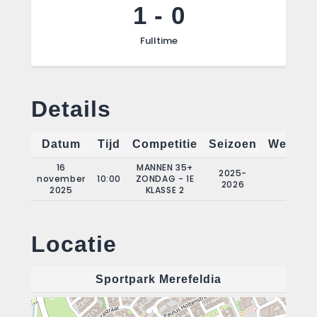
1
-
0
Fulltime
Details
Datum
Tijd
Competitie
Seizoen
Wedstri
16
MANNEN 35+
2025-
november
10:00
ZONDAG - 1E
8
2026
2025
KLASSE 2
Locatie
Sportpark Merefeldia