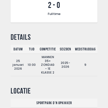
2
-
0
Fulltime
Details
Datum
Tijd
Competitie
Seizoen
Wedstrijddag
Fullt
MANNEN
25
35+
2025-
januari
10:00
ZONDAG
9
90
2026
2026
- 1E
KLASSE 2
Locatie
Sportpark d'n Opkikker