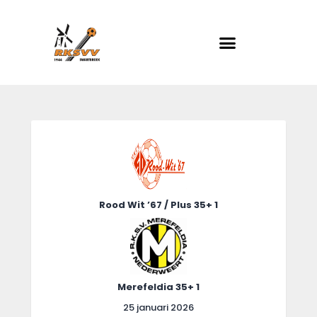
RKSVV
Voetbalclub in Swartbroek
Home
Actueel
Teams
Club info
Rood Wit ’67 / Plus 35+ 1
Evenementen
Contact
Foto album
Merefeldia 35+ 1
25 januari 2026