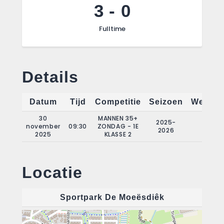
3
-
0
Fulltime
Details
Datum
Tijd
Competitie
Seizoen
Wedstri
30
MANNEN 35+
2025-
november
09:30
ZONDAG - 1E
10
2026
2025
KLASSE 2
Locatie
Sportpark De Moeësdiêk