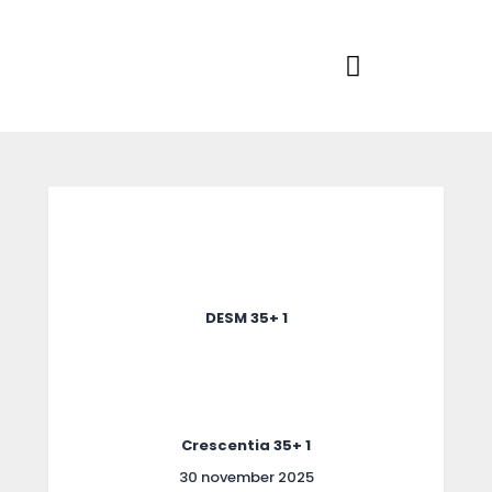
Home
Actueel
RKSVV
Voetbalclub in Swartbroek
Teams
Club info
Evenementen
Contact
Foto album
DESM 35+ 1
Crescentia 35+ 1
30 november 2025