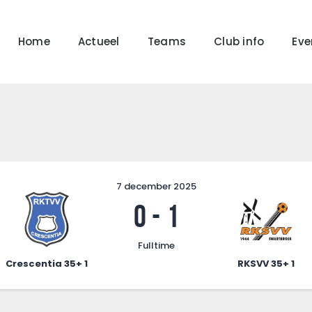
Home
Actueel
Home
Actueel
Teams
Club info
Ev
RKSVV
Teams
Voetbalclub in Swartbroek
Club info
Evenementen
Contact
Foto album
7 december 2025
0
-
1
Fulltime
Crescentia 35+ 1
RKSVV 35+ 1