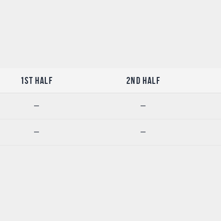
1st Half
2nd Half
—
—
—
—