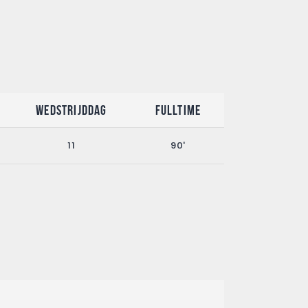
Wedstrijddag
Fulltime
11
90'