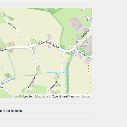
Leaflet
| Map data ©
OpenStreetMap
contributors
Netherlands