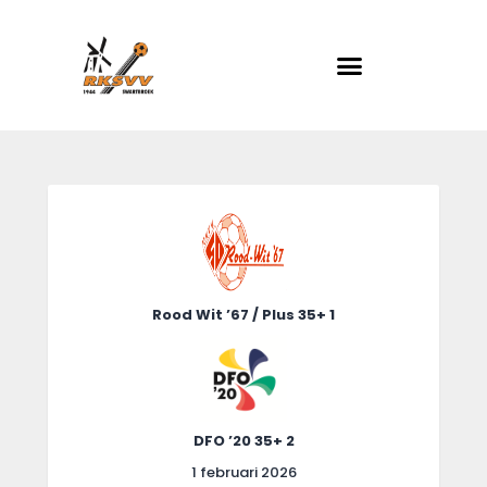
RKSVV
Voetbalclub in Swartbroek
Home
Actueel
Teams
Club info
Rood Wit ’67 / Plus 35+ 1
Evenementen
Contact
Foto album
DFO ’20 35+ 2
1 februari 2026