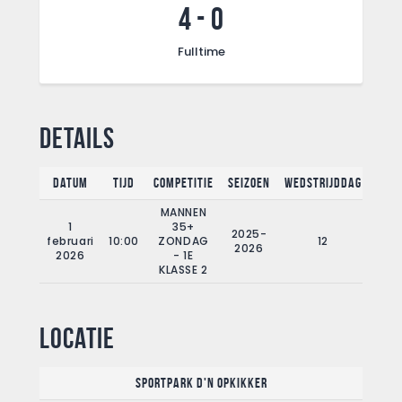
4
-
0
Fulltime
Details
Datum
Tijd
Competitie
Seizoen
Wedstrijddag
Full
MANNEN
1
35+
2025-
februari
10:00
ZONDAG
12
9
2026
2026
- 1E
KLASSE 2
Locatie
Sportpark d'n Opkikker