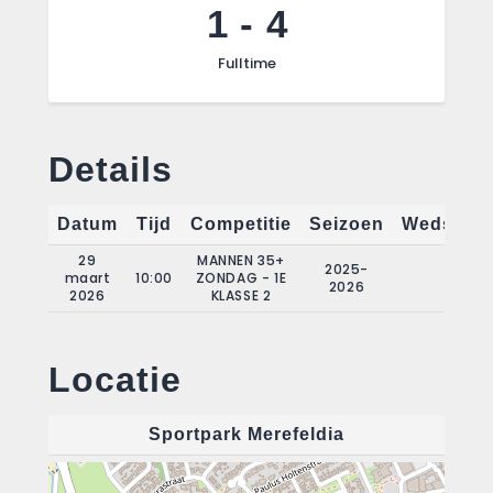
1
-
4
Fulltime
Details
Datum
Tijd
Competitie
Seizoen
Wedstrij
29
MANNEN 35+
2025-
maart
10:00
ZONDAG - 1E
16
2026
2026
KLASSE 2
Locatie
Sportpark Merefeldia