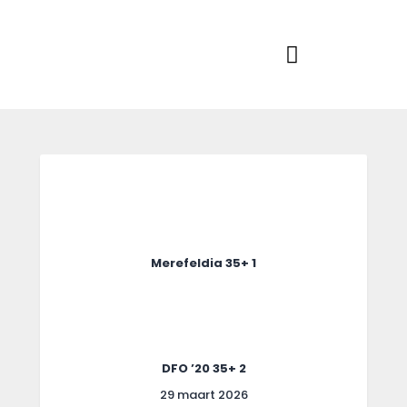
Home
Actueel
RKSVV
Voetbalclub in Swartbroek
Teams
Club info
Evenementen
Contact
Foto album
Merefeldia 35+ 1
DFO ’20 35+ 2
29 maart 2026