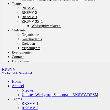
Teams
RKSVV 1
RKSVV 2
RKSVV 3
RKSVV 35+1
Wedstrijdverslagen
Club info
Organisatie
Geschiedenis
Ereleden
Vrijwilligers
Evenementen
Contact
Foto album
RKSVV
Voetbalclub in Swartbroek
Home
Actueel
Nieuws
Updates Werkgroep Samengaan RKSVV/DESM
Teams
RKSVV 1
RKSVV 2