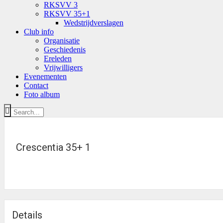
RKSVV 3
RKSVV 35+1
Wedstrijdverslagen
Club info
Organisatie
Geschiedenis
Ereleden
Vrijwilligers
Evenementen
Contact
Foto album
Crescentia 35+ 1
Details