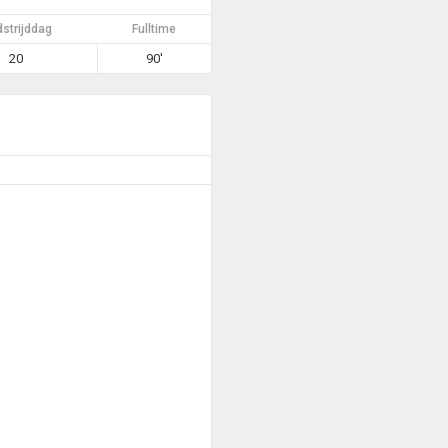
strijddag
Fulltime
20
90'