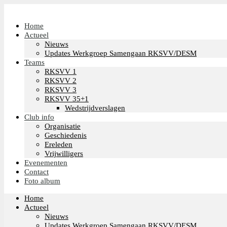
Home
Actueel
Nieuws
Updates Werkgroep Samengaan RKSVV/DESM
Teams
RKSVV 1
RKSVV 2
RKSVV 3
RKSVV 35+1
Wedstrijdverslagen
Club info
Organisatie
Geschiedenis
Ereleden
Vrijwilligers
Evenementen
Contact
Foto album
Home
Actueel
Nieuws
Updates Werkgroep Samengaan RKSVV/DESM