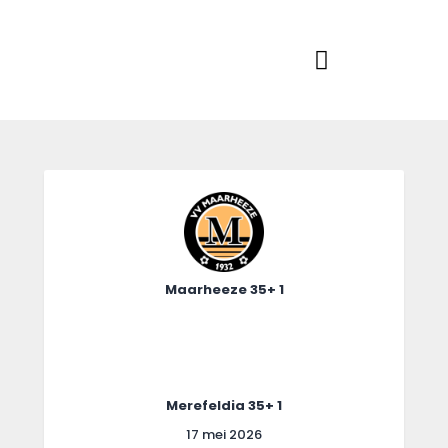
Home
Actueel
RKSVV
Voetbalclub in Swartbroek
Teams
Club info
Evenementen
Contact
Foto album
Maarheeze 35+ 1
Merefeldia 35+ 1
17 mei 2026