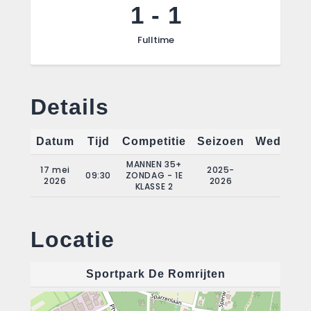
1
-
1
Fulltime
Details
Datum
Tijd
Competitie
Seizoen
Wedstrij
MANNEN 35+
17 mei
2025-
09:30
ZONDAG - 1E
21
2026
2026
KLASSE 2
Locatie
Sportpark De Romrijten