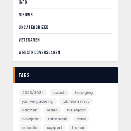
INFO
NIEUWS
UNCATEGORIZED
VETERANEN
WEDSTRIJDVERSLAGEN
Tags
2023/2024
coach
huldiging
jaarvergadering
jubileum rksvv
kaarten
leden
nieuwjaar
niewjaar
rabobank
rksvv
selectie
support
trainer