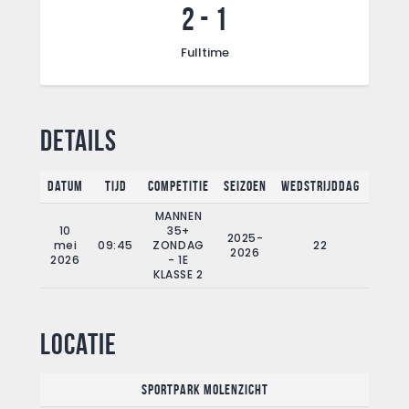
2
-
1
Fulltime
Details
Datum
Tijd
Competitie
Seizoen
Wedstrijddag
Fullt
MANNEN
10
35+
2025-
mei
09:45
ZONDAG
22
90'
2026
2026
- 1E
KLASSE 2
Locatie
Sportpark Molenzicht