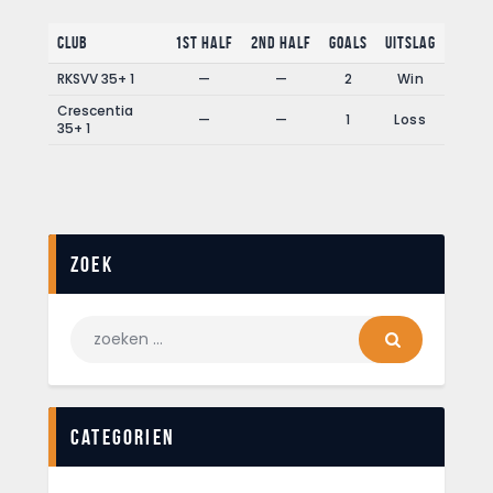
Club
1st Half
2nd Half
Goals
Uitslag
RKSVV 35+ 1
—
—
2
Win
Crescentia
—
—
1
Loss
35+ 1
Zoek
Categorien