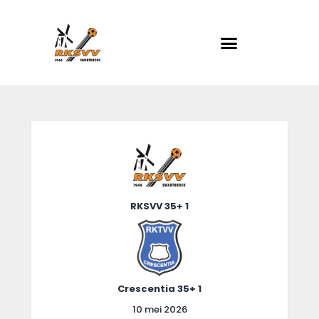
RKSVV
Voetbalclub in Swartbroek
Home
Actueel
Teams
Club info
RKSVV 35+ 1
Evenementen
Contact
Foto album
Crescentia 35+ 1
10 mei 2026