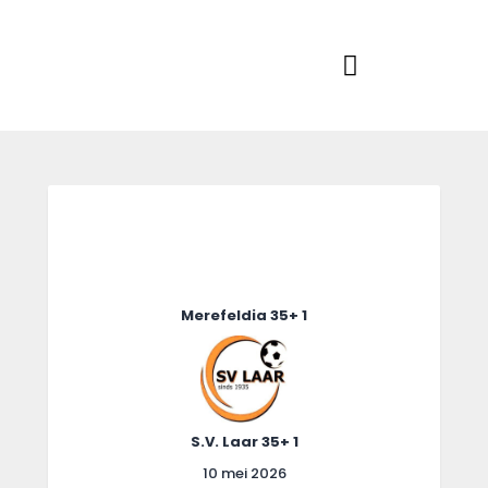
Home
Actueel
RKSVV
Voetbalclub in Swartbroek
Teams
Club info
Evenementen
Contact
Foto album
Merefeldia 35+ 1
S.V. Laar 35+ 1
10 mei 2026