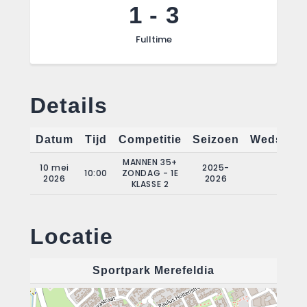
1
-
3
Fulltime
Details
Datum
Tijd
Competitie
Seizoen
Wedstrij
MANNEN 35+
10 mei
2025-
10:00
ZONDAG - 1E
22
2026
2026
KLASSE 2
Locatie
Sportpark Merefeldia