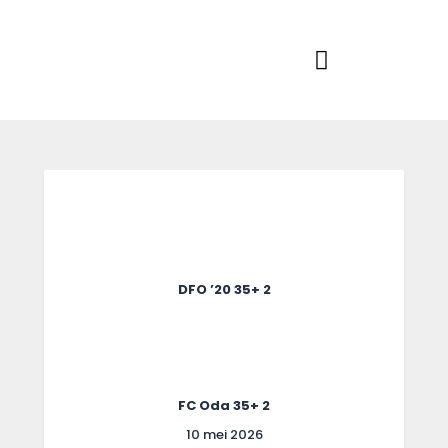
Home
Actueel
RKSVV
Voetbalclub in Swartbroek
Teams
Club info
Evenementen
Contact
Foto album
DFO ’20 35+ 2
FC Oda 35+ 2
10 mei 2026