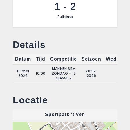
1
-
2
Fulltime
Details
Datum
Tijd
Competitie
Seizoen
Wedstrij
MANNEN 35+
10 mei
2025-
10:00
ZONDAG - 1E
22
2026
2026
KLASSE 2
Locatie
Sportpark 't Ven