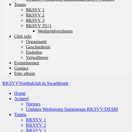
Teams
RKSVV 1
RKSVV 2
RKSVV 3
RKSVV 35+1
Wedstrijdverslagen
Club info
Organisatie
Geschiedenis
Ereleden
Vrijwilligers
Evenementen
Contact
Foto album
RKSVV
Voetbalclub in Swartbroek
Home
Actueel
Nieuws
Updates Werkgroep Samengaan RKSVV/DESM
Teams
RKSVV 1
RKSVV 2
RKSVV 3