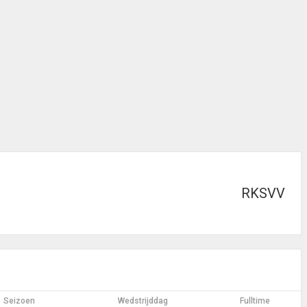
RKSVV
Seizoen
Wedstrijddag
Fulltime