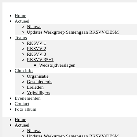
Home
Actueel
Nieuws
Updates Werkgroep Samengaan RKSVV/DESM
Teams
RKSVV 1
RKSVV 2
RKSVV 3
RKSVV 35+1
Wedstrijdverslagen
Club info
Organisatie
Geschiedenis
Ereleden
Vrijwilligers
Evenementen
Contact
Foto album
Home
Actueel
Nieuws
Updates Werkgroep Samengaan RKSVV/DESM