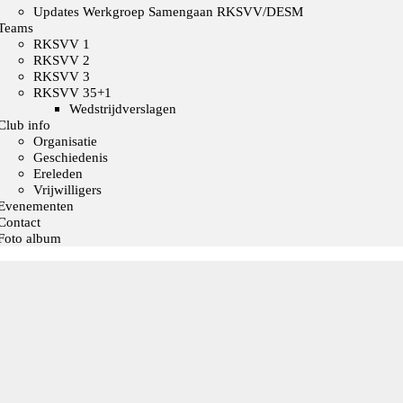
Updates Werkgroep Samengaan RKSVV/DESM
Teams
RKSVV 1
RKSVV 2
RKSVV 3
RKSVV 35+1
Wedstrijdverslagen
Club info
Organisatie
Geschiedenis
Ereleden
Vrijwilligers
Evenementen
Contact
Foto album