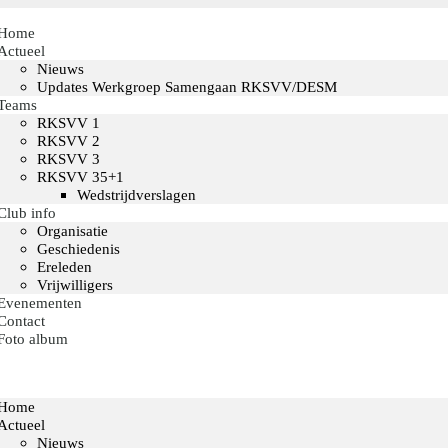
Home
Actueel
Nieuws
Updates Werkgroep Samengaan RKSVV/DESM
Teams
RKSVV 1
RKSVV 2
RKSVV 3
RKSVV 35+1
Wedstrijdverslagen
Club info
Organisatie
Geschiedenis
Ereleden
Vrijwilligers
Evenementen
Contact
Foto album
Home
Actueel
Nieuws