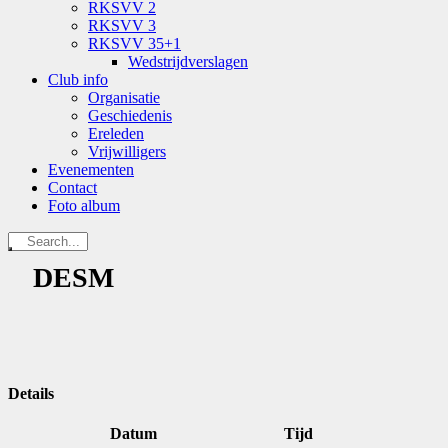
RKSVV 2
RKSVV 3
RKSVV 35+1
Wedstrijdverslagen
Club info
Organisatie
Geschiedenis
Ereleden
Vrijwilligers
Evenementen
Contact
Foto album
DESM
Details
Datum
Tijd