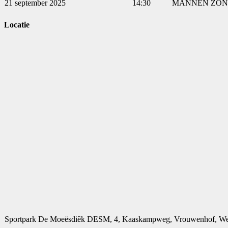
21 september 2025
14:30
MANNEN ZOND
Locatie
Sportpark De Moeësdiêk DESM, 4, Kaaskampweg, Vrouwenhof, Weer