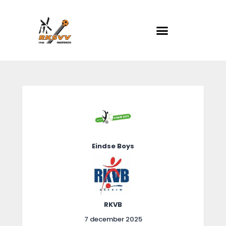
RKSVV
Voetbalclub in Swartbroek
Home
Actueel
Teams
Club info
Eindse Boys
Evenementen
Contact
Foto album
RKVB
7 december 2025