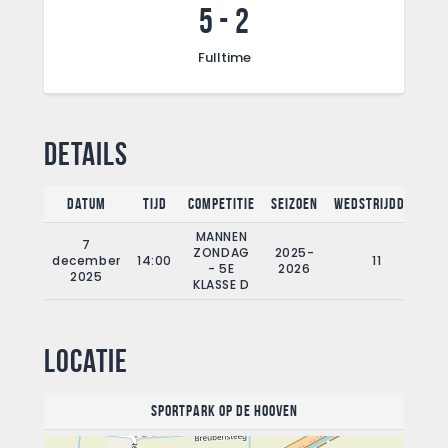
5
-
2
Fulltime
Details
Datum
Tijd
Competitie
Seizoen
Wedstrijddag
F
MANNEN
7
ZONDAG
2025-
december
14:00
11
- 5E
2026
2025
KLASSE D
Locatie
Sportpark Op de Hooven