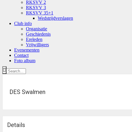
RKSVV 2
RKSVV 3
RKSVV 35+1
Wedstrijdverslagen
Club info
Organisatie
Geschiedenis
Ereleden
Vrijwilligers
Evenementen
Contact
Foto album
DES Swalmen
Details