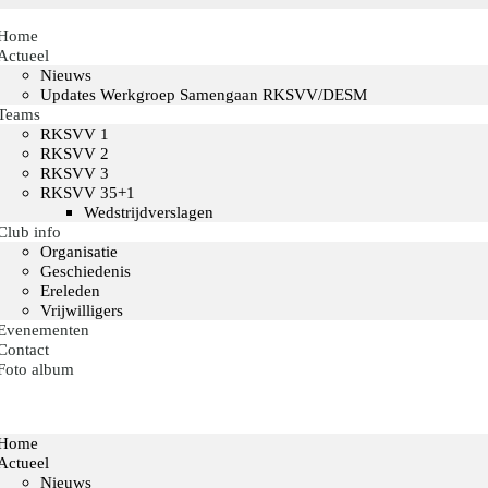
Home
Actueel
Nieuws
Updates Werkgroep Samengaan RKSVV/DESM
Teams
RKSVV 1
RKSVV 2
RKSVV 3
RKSVV 35+1
Wedstrijdverslagen
Club info
Organisatie
Geschiedenis
Ereleden
Vrijwilligers
Evenementen
Contact
Foto album
Home
Actueel
Nieuws