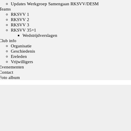
Updates Werkgroep Samengaan RKSVV/DESM
Teams
RKSVV 1
RKSVV 2
RKSVV 3
RKSVV 35+1
Wedstrijdverslagen
Club info
Organisatie
Geschiedenis
Ereleden
Vrijwilligers
Evenementen
Contact
Foto album