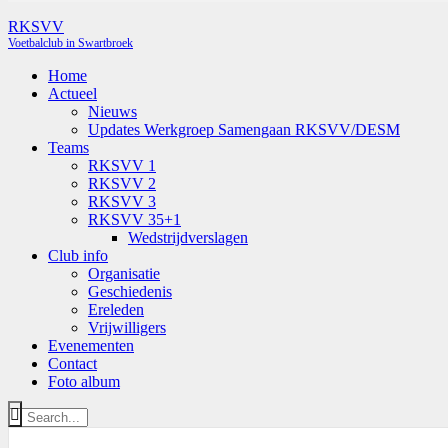
RKSVV
Voetbalclub in Swartbroek
Home
Actueel
Nieuws
Updates Werkgroep Samengaan RKSVV/DESM
Teams
RKSVV 1
RKSVV 2
RKSVV 3
RKSVV 35+1
Wedstrijdverslagen
Club info
Organisatie
Geschiedenis
Ereleden
Vrijwilligers
Evenementen
Contact
Foto album