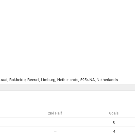
sstraat, Bakheide, Beesel, Limburg, Netherlands, 5954 NA, Netherlands
2nd Half
Goals
—
0
—
4