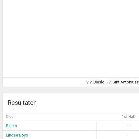
V.V. Bieslo, 17, Sint Antoniu
Resultaten
Club
1st Half
Bieslo
—
Eindse Boys
—