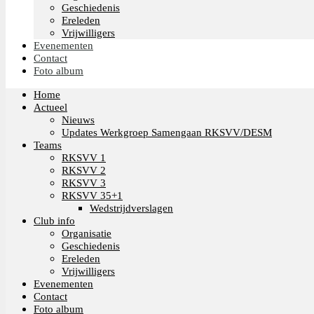
Geschiedenis
Ereleden
Vrijwilligers
Evenementen
Contact
Foto album
Home
Actueel
Nieuws
Updates Werkgroep Samengaan RKSVV/DESM
Teams
RKSVV 1
RKSVV 2
RKSVV 3
RKSVV 35+1
Wedstrijdverslagen
Club info
Organisatie
Geschiedenis
Ereleden
Vrijwilligers
Evenementen
Contact
Foto album