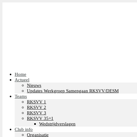
Home
Actueel
Nieuws
Updates Werkgroep Samengaan RKSVV/DESM
Teams
RKSVV 1
RKSVV 2
RKSVV 3
RKSVV 35+1
Wedstrijdverslagen
Club info
Organisatie