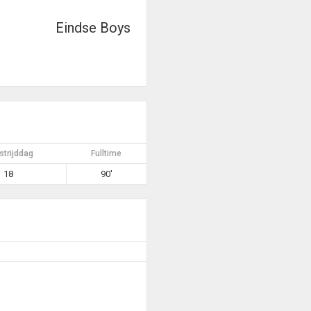
Eindse Boys
trijddag
Fulltime
18
90'