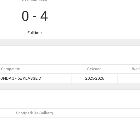
0
-
4
Fulltime
Competitie
Seizoen
Weds
ONDAG - 5E KLASSE D
2025-2026
Sportpark De Solberg