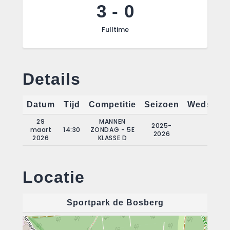
3
-
0
Fulltime
Details
Datum
Tijd
Competitie
Seizoen
Wedstrij
29
MANNEN
2025-
maart
14:30
ZONDAG - 5E
18
2026
2026
KLASSE D
Locatie
Sportpark de Bosberg