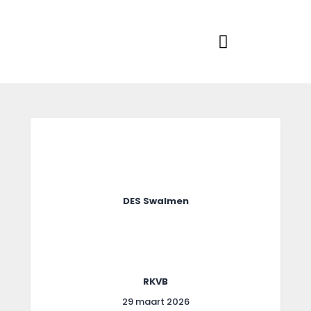
Home
Actueel
RKSVV
Voetbalclub in Swartbroek
Teams
Club info
Evenementen
Contact
Foto album
DES Swalmen
RKVB
29 maart 2026