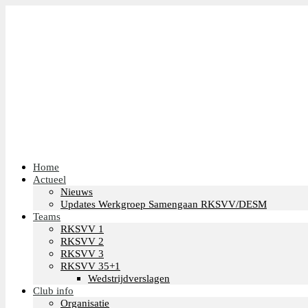
Home
Actueel
Nieuws
Updates Werkgroep Samengaan RKSVV/DESM
Teams
RKSVV 1
RKSVV 2
RKSVV 3
RKSVV 35+1
Wedstrijdverslagen
Club info
Organisatie