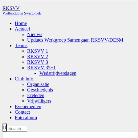
RKSVV
Voetbalclub in Swartbroek
Home
Actueel
Nieuws
Updates Werkgroep Samengaan RKSVV/DESM
Teams
RKSVV 1
RKSVV 2
RKSVV 3
RKSVV 35+1
Wedstrijdverslagen
Club info
Organisatie
Geschiedenis
Ereleden
Vrijwilligers
Evenementen
Contact
Foto album