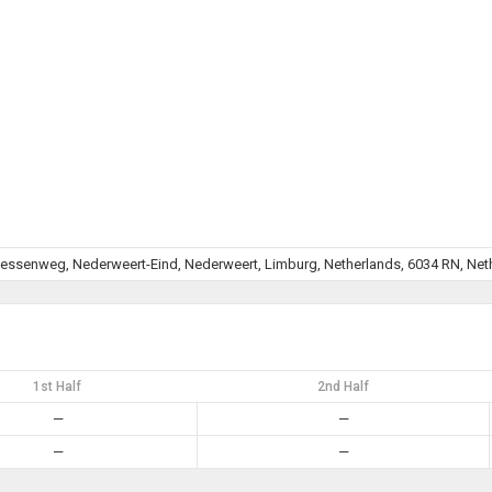
dessenweg, Nederweert-Eind, Nederweert, Limburg, Netherlands, 6034 RN, Net
1st Half
2nd Half
—
—
—
—