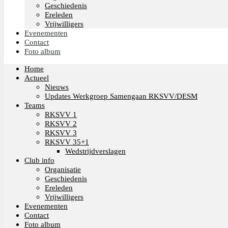
Geschiedenis
Ereleden
Vrijwilligers
Evenementen
Contact
Foto album
Home
Actueel
Nieuws
Updates Werkgroep Samengaan RKSVV/DESM
Teams
RKSVV 1
RKSVV 2
RKSVV 3
RKSVV 35+1
Wedstrijdverslagen
Club info
Organisatie
Geschiedenis
Ereleden
Vrijwilligers
Evenementen
Contact
Foto album