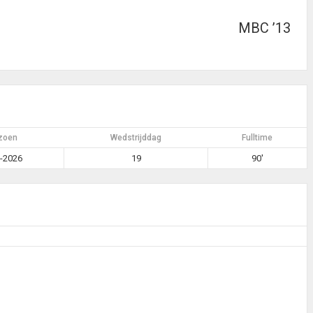
MBC ’13
zoen
Wedstrijddag
Fulltime
-2026
19
90'