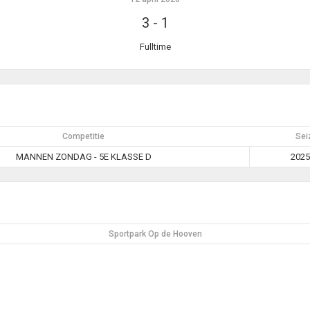
3
-
1
Fulltime
Competitie
Sei
MANNEN ZONDAG - 5E KLASSE D
2025
Sportpark Op de Hooven