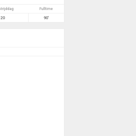
trijddag
Fulltime
20
90'