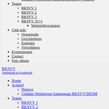
Teams
RKSVV 1
RKSVV 2
RKSVV 3
RKSVV 35+1
Wedstrijdverslagen
Club info
Organisatie
Geschiedenis
Ereleden
Vrijwilligers
Evenementen
Contact
Foto album
RKSVV
Voetbalclub in Swartbroek
Home
Actueel
Nieuws
Updates Werkgroep Samengaan RKSVV/DESM
Teams
RKSVV 1
RKSVV 2