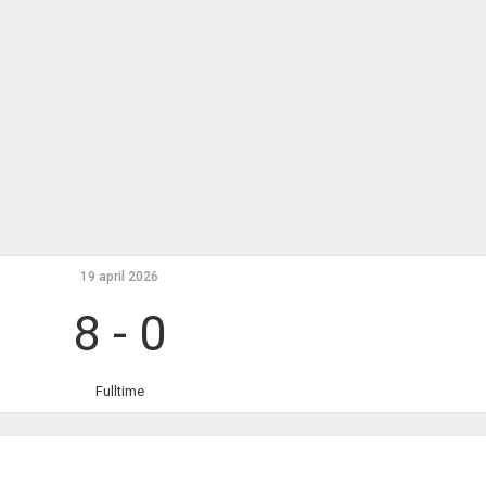
19 april 2026
8
-
0
Fulltime