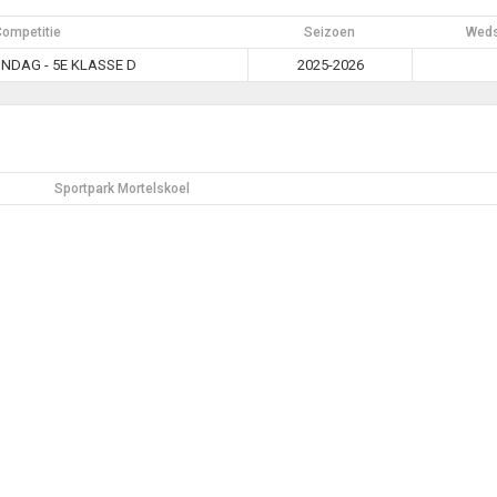
Competitie
Seizoen
Weds
DAG - 5E KLASSE D
2025-2026
Sportpark Mortelskoel