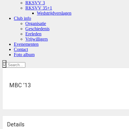
RKSVV 3
RKSVV 35+1
Wedstrijdverslagen
Club info
Organisatie
Geschiedenis
Ereleden
Vrijwilligers
Evenementen
Contact
Foto album
MBC ’13
Details