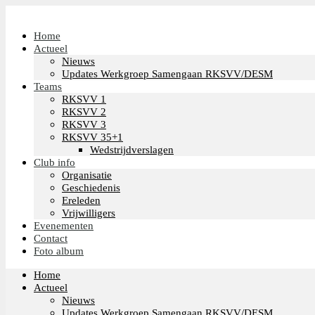
Home
Actueel
Nieuws
Updates Werkgroep Samengaan RKSVV/DESM
Teams
RKSVV 1
RKSVV 2
RKSVV 3
RKSVV 35+1
Wedstrijdverslagen
Club info
Organisatie
Geschiedenis
Ereleden
Vrijwilligers
Evenementen
Contact
Foto album
Home
Actueel
Nieuws
Updates Werkgroep Samengaan RKSVV/DESM