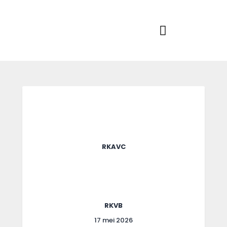
Home
Actueel
RKSVV
Voetbalclub in Swartbroek
Teams
Club info
Evenementen
Contact
Foto album
RKAVC
RKVB
17 mei 2026