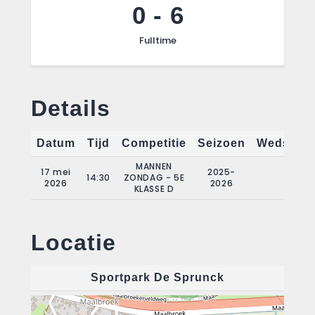
0
-
6
Fulltime
Details
Datum
Tijd
Competitie
Seizoen
Wedstrij
MANNEN
17 mei
2025-
14:30
ZONDAG - 5E
21
2026
2026
KLASSE D
Locatie
Sportpark De Sprunck