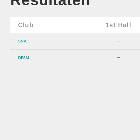
Resultaten
Club
1st Half
SNA
—
DESM
—