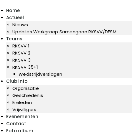
Home
Actueel
Nieuws
Updates Werkgroep Samengaan RKSVV/DESM
Teams
RKSVV 1
RKSVV 2
RKSVV 3
RKSVV 35+1
Wedstrijdverslagen
Club info
Organisatie
Geschiedenis
Ereleden
Vrijwilligers
Evenementen
Contact
Foto album