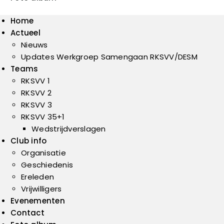
Home
Actueel
Nieuws
Updates Werkgroep Samengaan RKSVV/DESM
Teams
RKSVV 1
RKSVV 2
RKSVV 3
RKSVV 35+1
Wedstrijdverslagen
Club info
Organisatie
Geschiedenis
Ereleden
Vrijwilligers
Evenementen
Contact