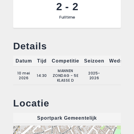
2
-
2
Fulltime
Details
Datum
Tijd
Competitie
Seizoen
Wedstrij
MANNEN
10 mei
2025-
14:30
ZONDAG - 5E
22
2026
2026
KLASSE D
Locatie
Sportpark Gemeentelijk