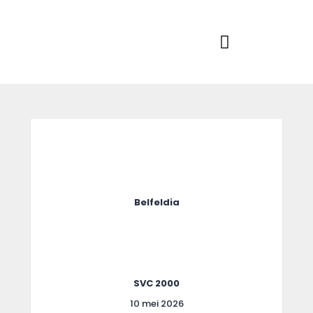
Home
Actueel
RKSVV
Voetbalclub in Swartbroek
Teams
Club info
Evenementen
Contact
Foto album
Belfeldia
SVC 2000
10 mei 2026