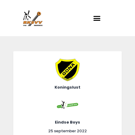
RKSVV
Voetbalclub in Swartbroek
Home
Actueel
Teams
Club info
Koningslust
Evenementen
Contact
Foto album
Eindse Boys
25 september 2022