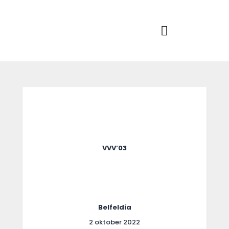
Home
Actueel
RKSVV
Voetbalclub in Swartbroek
Teams
Club info
Evenementen
Contact
Foto album
VVV’03
Belfeldia
2 oktober 2022