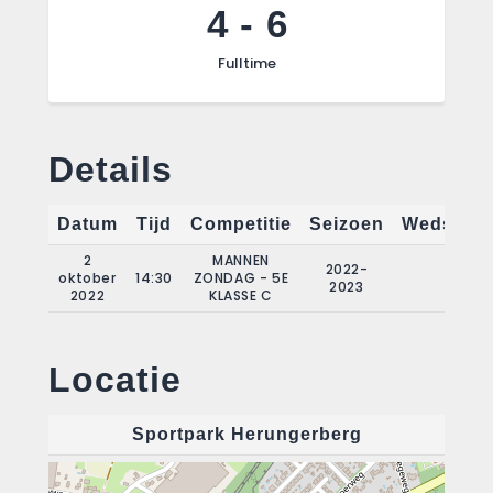
4
-
6
Fulltime
Details
Datum
Tijd
Competitie
Seizoen
Wedstrij
2
MANNEN
2022-
oktober
14:30
ZONDAG - 5E
2
2023
2022
KLASSE C
Locatie
Sportpark Herungerberg