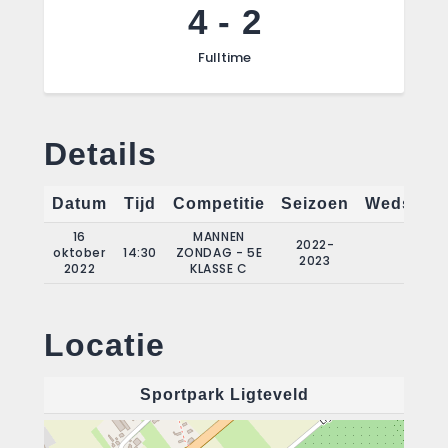
4
-
2
Fulltime
Details
Datum
Tijd
Competitie
Seizoen
Wedstrij
16
MANNEN
2022-
oktober
14:30
ZONDAG - 5E
4
2023
2022
KLASSE C
Locatie
Sportpark Ligteveld