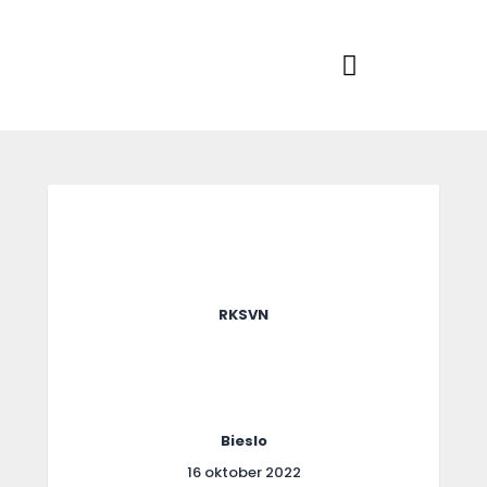
Home
Actueel
RKSVV
Voetbalclub in Swartbroek
Teams
Club info
Evenementen
Contact
Foto album
RKSVN
Bieslo
16 oktober 2022