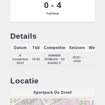
0
-
4
Fulltime
Details
Datum
Tijd
Competitie
Seizoen
Wedstri
6
MANNEN
2022-
november
14:30
ZONDAG - 5E
6
2023
2022
KLASSE C
Locatie
Sportpark De Dreef