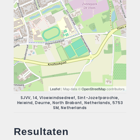
Leaflet
| Map data ©
OpenStreetMap
contributors
SJVV, 14, Vloeieindsedreef, Sint-Jozefparochie,
Heieind, Deurne, North Brabant, Netherlands, 5753
SM, Netherlands
Resultaten