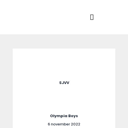
Home
Actueel
RKSVV
Voetbalclub in Swartbroek
Teams
Club info
Evenementen
Contact
Foto album
SJVV
Olympia Boys
6 november 2022