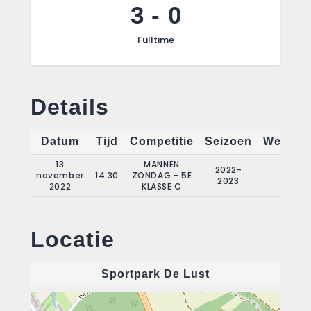
3
-
0
Fulltime
Details
Datum
Tijd
Competitie
Seizoen
Wedstri
13
MANNEN
2022-
november
14:30
ZONDAG - 5E
7
2023
2022
KLASSE C
Locatie
Sportpark De Lust