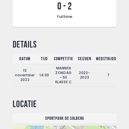
0
-
2
Fulltime
Details
Datum
Tijd
Competitie
Seizoen
Wedstrijddag
F
MANNEN
13
ZONDAG
2022-
november
14:30
7
- 5E
2023
2022
KLASSE C
Locatie
Sportpark De Solberg