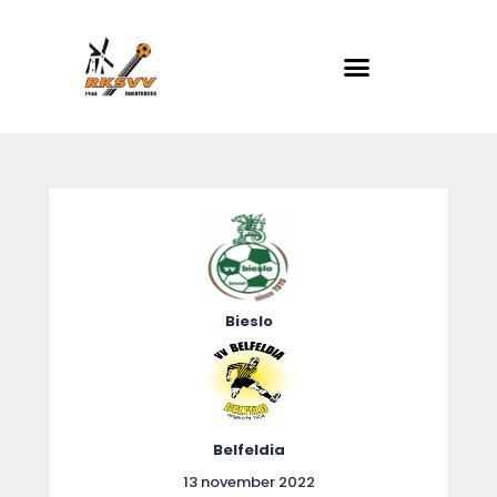
RKSVV
Voetbalclub in Swartbroek
Home
Actueel
Teams
Club info
Bieslo
Evenementen
Contact
Foto album
Belfeldia
13 november 2022