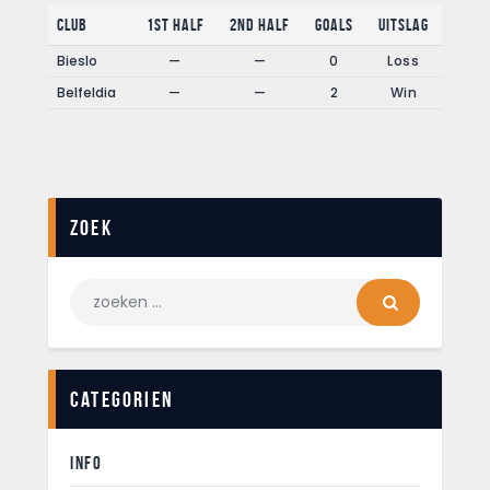
Club
1st Half
2nd Half
Goals
Uitslag
Bieslo
—
—
0
Loss
Belfeldia
—
—
2
Win
Zoek
Categorien
INFO