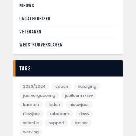
NIEUWS
UNCATEGORIZED
VETERANEN
WEDSTRIJDVERSLAGEN
Tags
2023/2024
coach
huldiging
jaarvergadering
jubileum rksvv
kaarten
leden
nieuwjaar
niewjaar
rabobank
rksvv
selectie
support
trainer
werving