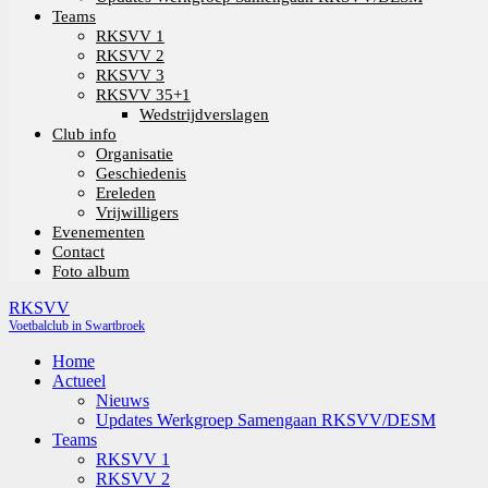
Teams
RKSVV 1
RKSVV 2
RKSVV 3
RKSVV 35+1
Wedstrijdverslagen
Club info
Organisatie
Geschiedenis
Ereleden
Vrijwilligers
Evenementen
Contact
Foto album
RKSVV
Voetbalclub in Swartbroek
Home
Actueel
Nieuws
Updates Werkgroep Samengaan RKSVV/DESM
Teams
RKSVV 1
RKSVV 2