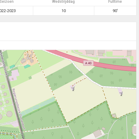
Seizoen
Wedstrijddag
Fulltime
022-2023
10
90'