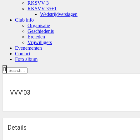
RKSVV 3
RKSVV 35+1
Wedstrijdverslagen
Club info
Organisatie
Geschiedenis
Ereleden
Vrijwilligers
Evenementen
Contact
Foto album
VVV’03
Details