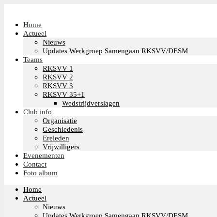
Home
Actueel
Nieuws
Updates Werkgroep Samengaan RKSVV/DESM
Teams
RKSVV 1
RKSVV 2
RKSVV 3
RKSVV 35+1
Wedstrijdverslagen
Club info
Organisatie
Geschiedenis
Ereleden
Vrijwilligers
Evenementen
Contact
Foto album
Home
Actueel
Nieuws
Updates Werkgroep Samengaan RKSVV/DESM