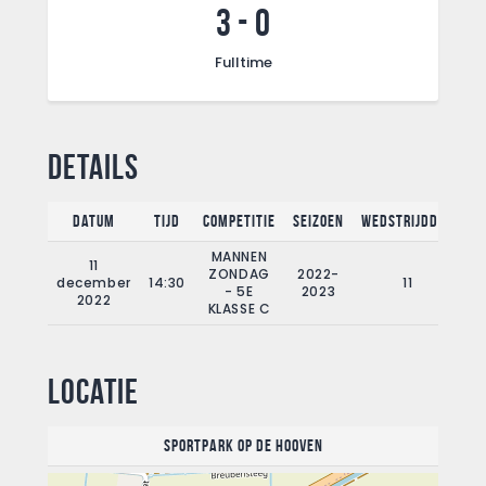
3
-
0
Fulltime
Details
Datum
Tijd
Competitie
Seizoen
Wedstrijddag
F
MANNEN
11
ZONDAG
2022-
december
14:30
11
- 5E
2023
2022
KLASSE C
Locatie
Sportpark Op de Hooven