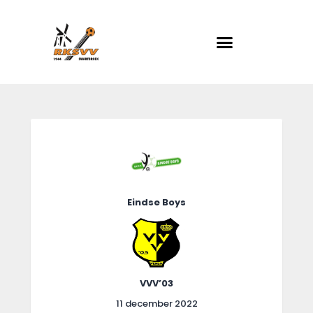
RKSVV
Voetbalclub in Swartbroek
Home
Actueel
Teams
Club info
Eindse Boys
Evenementen
Contact
Foto album
VVV’03
11 december 2022