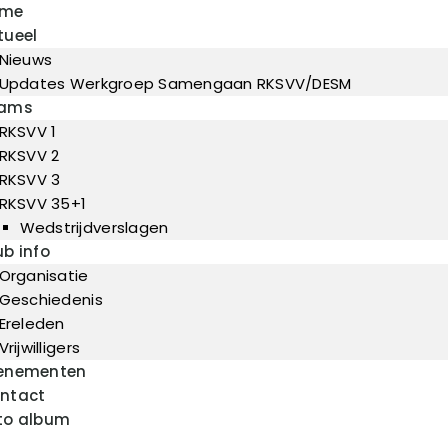
ome
Home
tueel
Actueel
Nieuws
RKSVV
Voetbalclub in Swartbroek
Teams
Updates Werkgroep Samengaan RKSVV/DESM
ams
Club info
RKSVV 1
Evenementen
RKSVV 2
RKSVV 3
Contact
RKSVV 35+1
Foto album
Wedstrijdverslagen
ub info
Organisatie
Geschiedenis
Ereleden
Vrijwilligers
enementen
ntact
to album