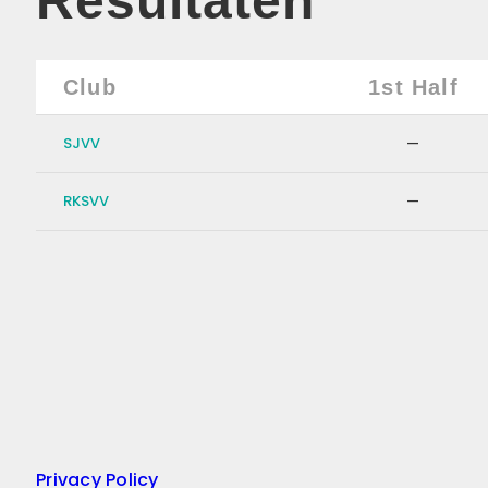
Resultaten
Club
1st Half
SJVV
—
RKSVV
—
Privacy Policy