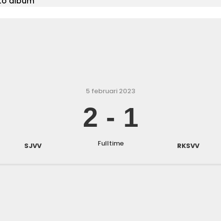
to album
5 februari 2023
2
-
1
Fulltime
SJVV
RKSVV