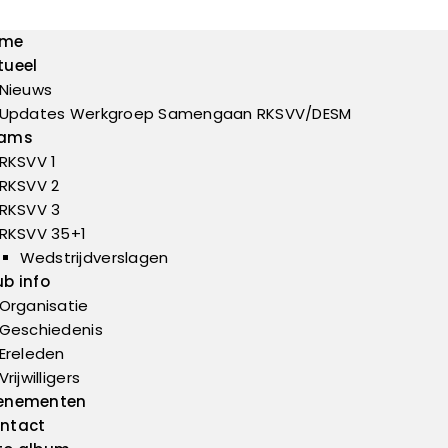
ome
tueel
Nieuws
Updates Werkgroep Samengaan RKSVV/DESM
ams
RKSVV 1
RKSVV 2
RKSVV 3
RKSVV 35+1
Wedstrijdverslagen
ub info
Organisatie
Geschiedenis
Ereleden
Vrijwilligers
enementen
ntact