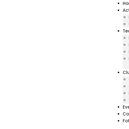
H
Ac
Te
Cl
Ev
Co
Fo