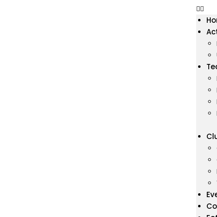
H
Ac
Te
Cl
Ev
Co