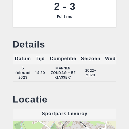
2
-
3
Fulltime
Details
Datum
Tijd
Competitie
Seizoen
Wedstrij
5
MANNEN
2022-
februari
14:30
ZONDAG - 5E
12
2023
2023
KLASSE C
Locatie
Sportpark Leveroy