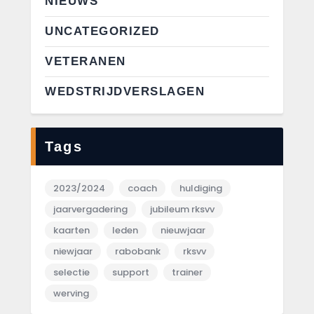
NIEUWS
UNCATEGORIZED
VETERANEN
WEDSTRIJDVERSLAGEN
Tags
2023/2024
coach
huldiging
jaarvergadering
jubileum rksvv
kaarten
leden
nieuwjaar
niewjaar
rabobank
rksvv
selectie
support
trainer
werving