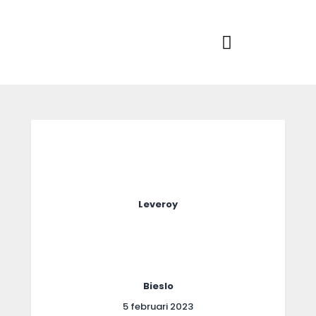
Home
Actueel
RKSVV
Voetbalclub in Swartbroek
Teams
Club info
Evenementen
Contact
Foto album
Leveroy
Bieslo
5 februari 2023