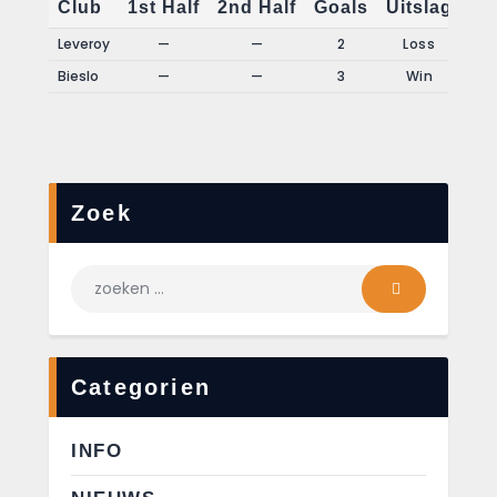
Club
1st Half
2nd Half
Goals
Uitslag
Leveroy
—
—
2
Loss
Bieslo
—
—
3
Win
Zoek
Categorien
INFO