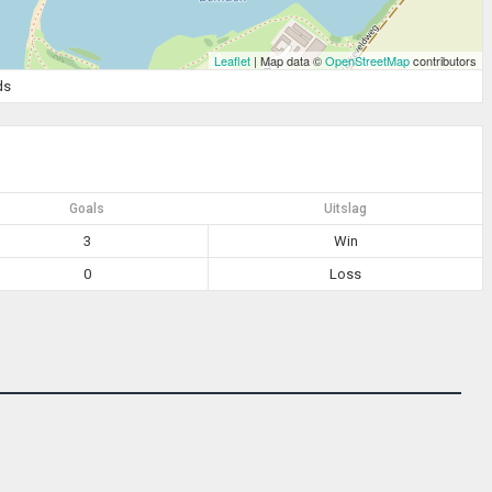
Leaflet
| Map data ©
OpenStreetMap
contributors
ds
Goals
Uitslag
3
Win
0
Loss