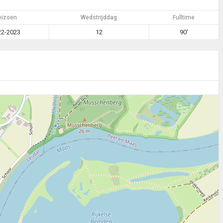
eizoen
Wedstrijddag
Fulltime
22-2023
12
90'