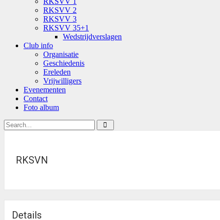
RKSVV 1
RKSVV 2
RKSVV 3
RKSVV 35+1
Wedstrijdverslagen
Club info
Organisatie
Geschiedenis
Ereleden
Vrijwilligers
Evenementen
Contact
Foto album
RKSVN
Details