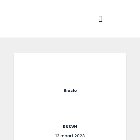
Home
Actueel
RKSVV
Voetbalclub in Swartbroek
Teams
Club info
Evenementen
Contact
Foto album
Bieslo
RKSVN
12 maart 2023