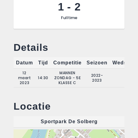
1
-
2
Fulltime
Details
Datum
Tijd
Competitie
Seizoen
Wedstrij
12
MANNEN
2022-
maart
14:30
ZONDAG - 5E
15
2023
2023
KLASSE C
Locatie
Sportpark De Solberg