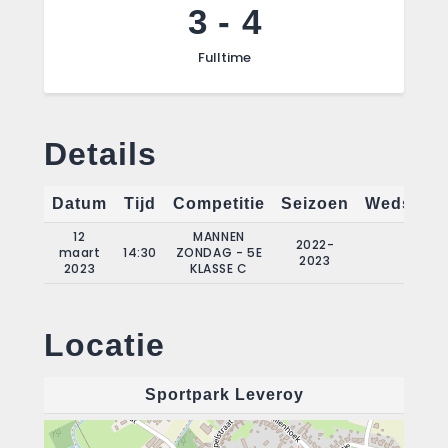
3
-
4
Fulltime
Details
Datum
Tijd
Competitie
Seizoen
Wedstrij
12
MANNEN
2022-
maart
14:30
ZONDAG - 5E
15
2023
2023
KLASSE C
Locatie
Sportpark Leveroy