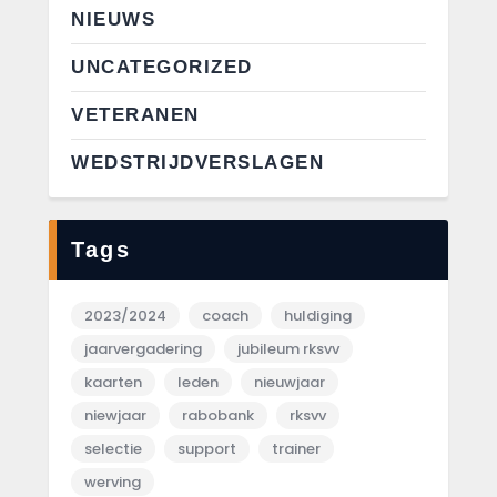
NIEUWS
UNCATEGORIZED
VETERANEN
WEDSTRIJDVERSLAGEN
Tags
2023/2024
coach
huldiging
jaarvergadering
jubileum rksvv
kaarten
leden
nieuwjaar
niewjaar
rabobank
rksvv
selectie
support
trainer
werving