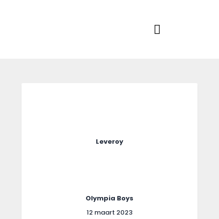
Home
Actueel
RKSVV
Voetbalclub in Swartbroek
Teams
Club info
Evenementen
Contact
Foto album
Leveroy
Olympia Boys
12 maart 2023