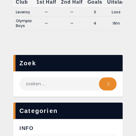
Club
1st Half
2nd Half
Goals
Uitslag
Leveroy
—
—
3
Loss
Olympia
—
—
4
Win
Boys
Zoek
Categorien
INFO