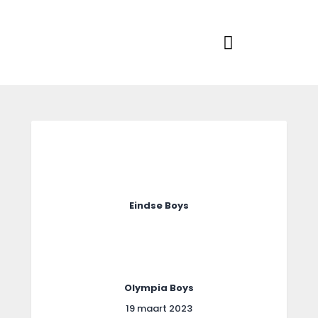
Home
Actueel
RKSVV
Voetbalclub in Swartbroek
Teams
Club info
Evenementen
Contact
Foto album
Eindse Boys
Olympia Boys
19 maart 2023