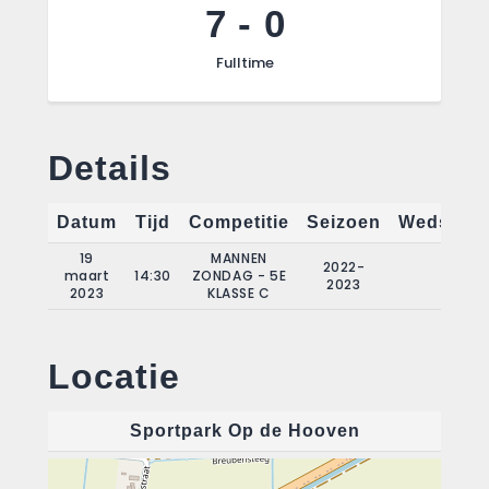
7
-
0
Fulltime
Details
Datum
Tijd
Competitie
Seizoen
Wedstrij
19
MANNEN
2022-
maart
14:30
ZONDAG - 5E
16
2023
2023
KLASSE C
Locatie
Sportpark Op de Hooven