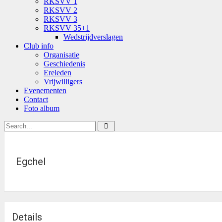
RKSVV 1
RKSVV 2
RKSVV 3
RKSVV 35+1
Wedstrijdverslagen
Club info
Organisatie
Geschiedenis
Ereleden
Vrijwilligers
Evenementen
Contact
Foto album
Egchel
Details