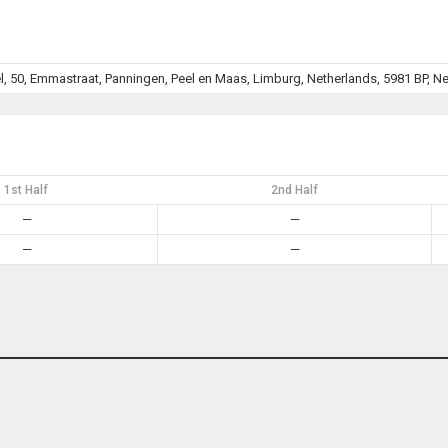
, 50, Emmastraat, Panningen, Peel en Maas, Limburg, Netherlands, 5981 BP, N
1st Half
2nd Half
—
—
—
—