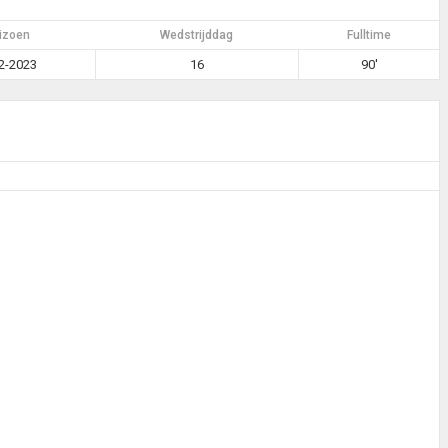
izoen
Wedstrijddag
Fulltime
2-2023
16
90'