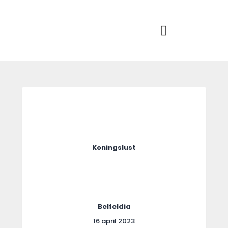
Home
Actueel
RKSVV
Voetbalclub in Swartbroek
Teams
Club info
Evenementen
Contact
Foto album
Koningslust
Belfeldia
16 april 2023