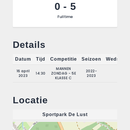
0
-
5
Fulltime
Details
Datum
Tijd
Competitie
Seizoen
Wedstrij
MANNEN
16 april
2022-
14:30
ZONDAG - 5E
19
2023
2023
KLASSE C
Locatie
Sportpark De Lust